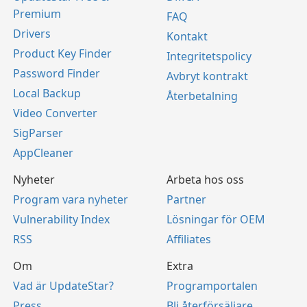
Premium
FAQ
Drivers
Kontakt
Product Key Finder
Integritetspolicy
Password Finder
Avbryt kontrakt
Local Backup
Återbetalning
Video Converter
SigParser
AppCleaner
Nyheter
Arbeta hos oss
Program vara nyheter
Partner
Vulnerability Index
Lösningar för OEM
RSS
Affiliates
Om
Extra
Vad är UpdateStar?
Programportalen
Press
Bli återförsäljare