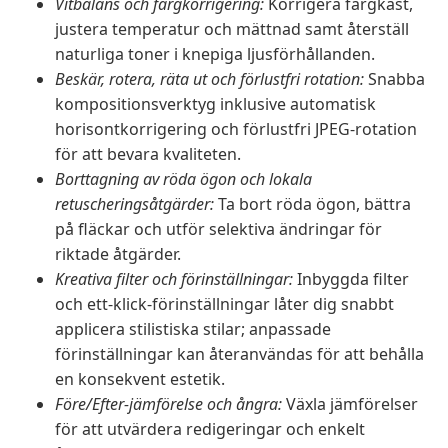
Vitbalans och färgkorrigering:
Korrigera färgkast,
justera temperatur och mättnad samt återställ
naturliga toner i knepiga ljusförhållanden.
Beskär, rotera, räta ut och förlustfri rotation:
Snabba
kompositionsverktyg inklusive automatisk
horisontkorrigering och förlustfri JPEG-rotation
för att bevara kvaliteten.
Borttagning av röda ögon och lokala
retuscheringsåtgärder:
Ta bort röda ögon, bättra
på fläckar och utför selektiva ändringar för
riktade åtgärder.
Kreativa filter och förinställningar:
Inbyggda filter
och ett-klick-förinställningar låter dig snabbt
applicera stilistiska stilar; anpassade
förinställningar kan återanvändas för att behålla
en konsekvent estetik.
Före/Efter-jämförelse och ångra:
Växla jämförelser
för att utvärdera redigeringar och enkelt