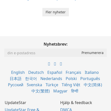
Fler nyheter
Nyhetsbrev:
English
Deutsch
Español
Français
Italiano
日本語
한국어
Nederlands
Polski
Português
Русский
Svenska
Türkçe
Tiếng Việt
中文(简体)
中文(繁體)
Magyar
हिन्दी
UpdateStar
Hjälp & feedback
UpdateStar Free &
DMCA