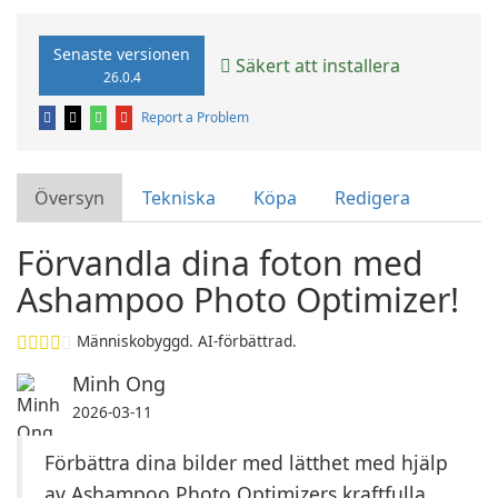
Senaste versionen
Säkert att installera
26.0.4
Report a Problem
Översyn
Tekniska
Köpa
Redigera
Förvandla dina foton med
Ashampoo Photo Optimizer!
Människobyggd. AI-förbättrad.
Minh Ong
2026-03-11
Förbättra dina bilder med lätthet med hjälp
av Ashampoo Photo Optimizers kraftfulla