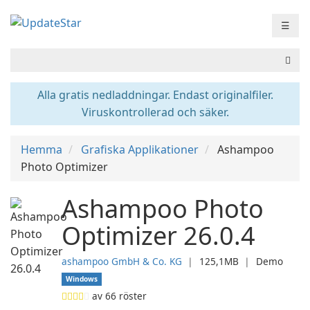
☰
Alla gratis nedladdningar. Endast originalfiler.
Viruskontrollerad och säker.
Hemma
Grafiska Applikationer
Ashampoo
Photo Optimizer
Ashampoo Photo
Optimizer 26.0.4
ashampoo GmbH & Co. KG
❘
125,1MB
❘
Demo
Windows
av
66
röster