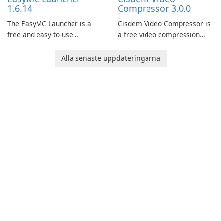
1.6.14
Compressor 3.0.0
The EasyMC Launcher is a
Cisdem Video Compressor is
free and easy-to-use
a free video compression
Minecraft launcher
software for Mac. It allows
developed by EasyMC. It
users to compress media
Alla senaste uppdateringarna
allows Minecraft players to
files by setting the
quickly and easily access
percentage, target file size,
their favorite servers and
and file parameters to
mods with just a few clicks.
ensure satisfactory results.