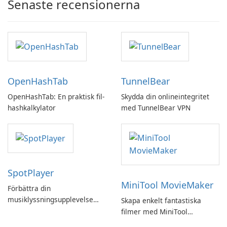
Senaste recensionerna
OpenHashTab
TunnelBear
OpenHashTab: En praktisk fil-
Skydda din onlineintegritet
hashkalkylator
med TunnelBear VPN
SpotPlayer
MiniTool MovieMaker
Förbättra din
musiklyssningsupplevelse
Skapa enkelt fantastiska
med SpotPlayer
filmer med MiniTool
MovieMaker.