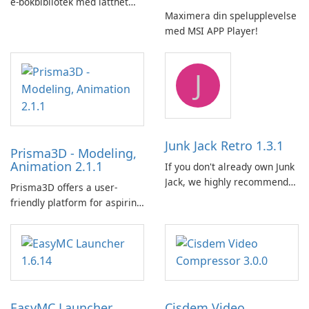
e-bokbibliotek med lätthet
Maximera din spelupplevelse
med hjälp av Calibre.
med MSI APP Player!
J
Junk Jack Retro 1.3.1
Prisma3D - Modeling,
Animation 2.1.1
If you don't already own Junk
Jack, we highly recommend
Prisma3D offers a user-
purchasing it before
friendly platform for aspiring
considering Junk Jack Retro.
3D creators to bring their
This game is where it all
imagination to life. With a
began! Junk Jack Retro,
wide range of tools and
formerly known as Junk Jack,
features, this app allows
now offers widescreen
users to easily design 3D
support.
models and generate
EasyMC Launcher
Cisdem Video
captivating animated scenes.