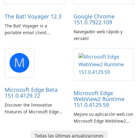
Amazon web-player content
to local drives in MP4 or MKV.
The Bat! Voyager 12.3
Google Chrome
151.0.7922.109
The Bat! Voyager is a
Navegador web rápido y
portable email client
versátil
software which you can
launch from any USB or
portable media on any
M
computer running Microsoft
Windows.
Microsoft Edge Beta
Microsoft Edge
151.0.4129.72
WebView2 Runtime
151.0.4129.59
Discover the Innovative
Features of Microsoft Edge
Mejore su aplicación web con
Beta: The Future of Web
Microsoft Edge WebView2
Browsing Microsoft Edge
Runtime.
Beta, developed by Microsoft
Todas las últimas actualizaciones