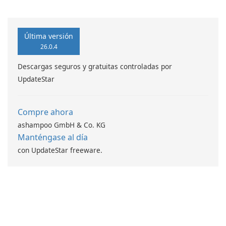
script lineal de códigos de
generador de códigos de
barras ASPX
barras SSRS Data Matrix
Última versión
26.0.4
Descargas seguros y gratuitas controladas por
UpdateStar
Compre ahora
ashampoo GmbH & Co. KG
Manténgase al día
con UpdateStar freeware.