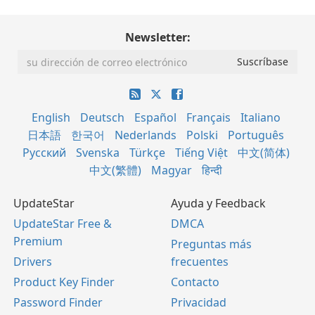
Newsletter:
English
Deutsch
Español
Français
Italiano
日本語
한국어
Nederlands
Polski
Português
Русский
Svenska
Türkçe
Tiếng Việt
中文(简体)
中文(繁體)
Magyar
हिन्दी
UpdateStar
Ayuda y Feedback
UpdateStar Free &
DMCA
Premium
Preguntas más
Drivers
frecuentes
Product Key Finder
Contacto
Password Finder
Privacidad